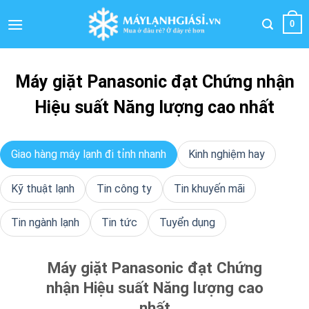
Bỏ
qua
0
nội
dung
Máy giặt Panasonic đạt Chứng nhận
Hiệu suất Năng lượng cao nhất
Giao hàng máy lạnh đi tỉnh nhanh
Kinh nghiệm hay
Kỹ thuật lạnh
Tin công ty
Tin khuyến mãi
Tin ngành lạnh
Tin tức
Tuyển dụng
Máy giặt Panasonic đạt Chứng
nhận Hiệu suất Năng lượng cao
nhất