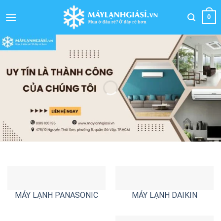
Bỏ
qua
0
nội
dung
MÁY LẠNH PANASONIC
MÁY LẠNH DAIKIN