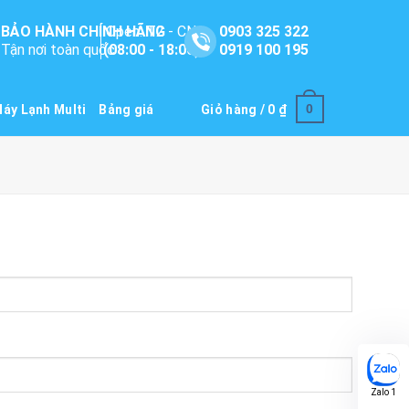
BẢO HÀNH CHÍNH HÃNG
Open: T2 - CN
0903 325 322
Tận nơi toàn quốc
(08:00 - 18:00)
0919 100 195
0
áy Lạnh Multi
Bảng giá
Giỏ hàng /
0
₫
Zalo 1