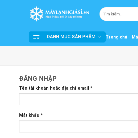
Bỏ
qua
Tìm
kiếm:
nội
dung
DANH MỤC SẢN PHẨM
Trang chủ
Má
ĐĂNG NHẬP
Bắt
Tên tài khoản hoặc địa chỉ email
*
buộc
Bắt
Mật khẩu
*
buộc