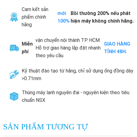
Cam kết sản
mới
Bồi thường 200% nếu phát
phẩm chính
.
100%
hiện máy không chính hãng.
hãng
vận chuyển nội thành TP. HCM.
Miễn
GIAO HÀNG
Hỗ trợ giao hàng lắp đặt nhanh
phí
TỈNH 48H.
theo yêu cầu.
Kỹ thuật đào tạo từ hãng, chỉ sử dụng ống đồng dày
>0.71mm
Thùng máy lạnh nguyên đai - nguyên kiện theo tiêu
chuẩn NSX
SẢN PHẨM TƯƠNG TỰ