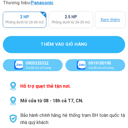
Thương hiệu:
Panasonic
2 HP
2.5 HP
Xem thêm
Phòng dưới từ 20-30 m2
Phòng dưới từ 30-35 m2
THÊM VÀO GIỎ HÀNG
0903325322
0919100195
Giá tốt cho số lượng
Giá tốt cho số lượng
Hỗ trợ quẹt thẻ tận nơi.
Mở cửa từ 08 - 18h cả T7, CN.
Bảo hành chính hãng, hệ thống trạm BH toàn quốc tận
nhà quý khách: