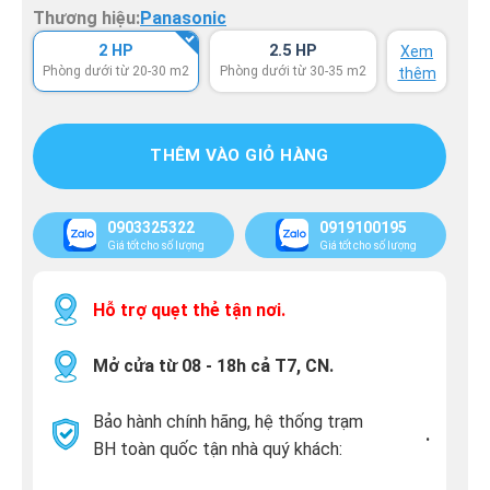
Thương hiệu:
Panasonic
2 HP
2.5 HP
Xem
Phòng dưới từ 20-30 m2
Phòng dưới từ 30-35 m2
thêm
THÊM VÀO GIỎ HÀNG
0903325322
0919100195
Giá tốt cho số lượng
Giá tốt cho số lượng
Hỗ trợ quẹt thẻ tận nơi.
Mở cửa từ 08 - 18h cả T7, CN.
Bảo hành chính hãng, hệ thống trạm
.
BH toàn quốc tận nhà quý khách: