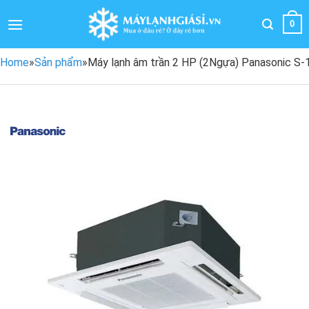
Bỏ
qua
0
nội
dung
Home
»
Sản phẩm
»
Máy lạnh âm trần 2 HP (2Ngựa) Panasonic