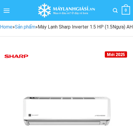
Bỏ
qua
0
nội
dung
Home
»
Sản phẩm
»
Máy Lạnh Sharp Inverter 1.5 HP (1.5Ngựa) 
Mới 2025