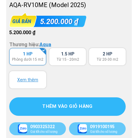
AQA-RV10ME (Model 2025)
5.200.000
₫
GIÁ BÁN
5.200.000
₫
Thương hiệu:
Aqua
1 HP
1.5 HP
2 HP
Phòng dưới 15 m2
Từ 15 - 20m2
Từ 20-30 m2
Xem thêm
THÊM VÀO GIỎ HÀNG
0903325322
0919100195
Giá tốt cho số lượng
Giá tốt cho số lượng