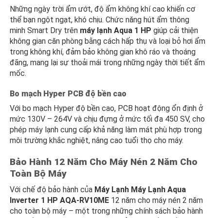
Những ngày trời ẩm ướt, độ ẩm không khí cao khiến cơ
thể bạn ngột ngạt, khó chịu. Chức năng hút ẩm thông
minh Smart Dry trên
máy lạnh Aqua 1 HP
giúp cải thiện
không gian căn phòng bằng cách hấp thụ và loại bỏ hơi ẩm
trong không khí, đảm bảo không gian khô ráo và thoáng
đãng, mang lại sự thoải mái trong những ngày thời tiết ẩm
mốc.
Bo mạch Hyper PCB độ bền cao
Với bo mạch Hyper độ bền cao, PCB hoạt động ổn định ở
mức 130V – 264V và chịu đựng ở mức tối đa 450 SV, cho
phép máy lạnh cung cấp khả năng làm mát phù hợp trong
môi trường khắc nghiệt, nâng cao tuổi thọ cho máy.
Bảo Hành 12 Năm Cho Máy Nén 2 Năm Cho
Toàn Bộ Máy
Với chế độ bảo hành của
Máy Lạnh Máy Lạnh Aqua
Inverter 1 HP AQA-RV10ME
12 năm cho máy nén 2 năm
cho toàn bộ máy – một trong những chính sách bảo hành