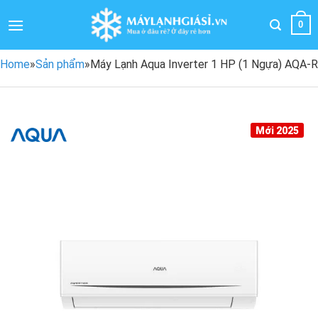
Bỏ
qua
0
nội
dung
Home
»
Sản phẩm
»
Máy Lạnh Aqua Inverter 1 HP (1 Ngựa) AQA
Mới 2025