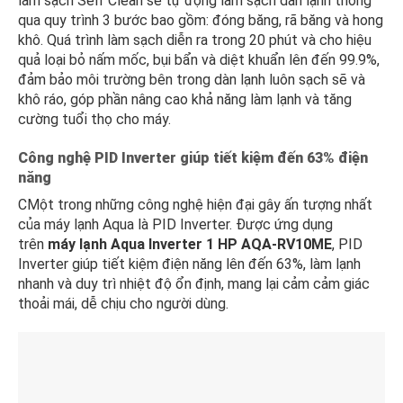
làm sạch Self Clean sẽ tự động làm sạch dàn lạnh thông
qua quy trình 3 bước bao gồm: đóng băng, rã băng và hong
khô. Quá trình làm sạch diễn ra trong 20 phút và cho hiệu
quả loại bỏ nấm mốc, bụi bẩn và diệt khuẩn lên đến 99.9%,
đảm bảo môi trường bên trong dàn lạnh luôn sạch sẽ và
khô ráo, góp phần nâng cao khả năng làm lạnh và tăng
cường tuổi thọ cho máy.
Công nghệ PID Inverter giúp tiết kiệm đến 63% điện
năng
CMột trong những công nghệ hiện đại gây ấn tượng nhất
của máy lạnh Aqua là PID Inverter. Được ứng dụng
trên
máy lạnh
Aqua Inverter 1 HP AQA-RV10ME
, PID
Inverter giúp tiết kiệm điện năng lên đến 63%, làm lạnh
nhanh và duy trì nhiệt độ ổn định, mang lại cảm cảm giác
thoải mái, dễ chịu cho người dùng.