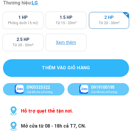
Thương hiệu:
LG
1 HP
1.5 HP
2 HP
Phòng dưới 15 m2
Từ 15 - 20m²
Từ 20 - 30m²
2.5 HP
Xem thêm
Từ 20 - 30m²
THÊM VÀO GIỎ HÀNG
0903325322
0919100195
Giá tốt cho số lượng
Giá tốt cho số lượng
Hỗ trợ quẹt thẻ tận nơi.
Mở cửa từ 08 - 18h cả T7, CN.