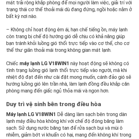
mát trải rộng khắp phòng để mọi người làm việc, giải trí với
trạng thái cơ thể thoải mái dù đang đứng, ngồi hoặc nằm ở
bất kỳ nơi nào.
– Không chỉ hoạt động êm ái, hạn chế tiếng ồn, máy lạnh
còn trang bị chế độ hướng gió dễ chịu có khả năng giúp
bạn tránh khỏi luồng gió thổi trực tiếp vào cơ thể, cho cơ
thể thư giãn thoải mái trong không gian mát lạnh.
Chiếc
máy lạnh
LG V18WIN1
này hoạt động sẽ không có
tình trạng luồng gió lạnh thổi trực tiếp vào người, mà khi
nhiệt độ đạt đến như cài đặt mong muốn, cánh đảo gió sẽ
hướng luồng gió lên trần nhà, làm lạnh đồng đều khắp căn
phòng mang đến giấc ngủ thỏa mái và ngon hơn.
Duy trì vệ sinh bên trong điều hòa
Máy lạnh LG V18WIN1
Dễ dàng làm sạch bên trong dàn
lạnh máy điều hòa không khí với chế độ đóng băng làm
sạch. Sử dụng nước băng tan để rửa sạch bụi và mùi ô
nhiễm, giảm bớt vi khuẩn có hại, mang đến không khí trong