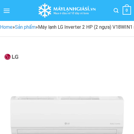
Bỏ
qua
0
nội
dung
Home
»
Sản phẩm
»
Máy lạnh LG Inverter 2 HP (2 ngựa) V18WIN1