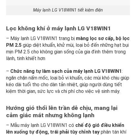
Máy lạnh LG V18WIN1 tiết kiệm điện
Lọc không khí ở máy lạnh LG V18WIN1
– Máy lạnh LG V18WIN1 trang bị
màng lọc sơ cấp, bộ lọc
PM 2.5
giúp diệt khuẩn, khử mùi, loại bỏ đến những hạt bụi
mịn PM 2.5 cho không gian sống của gia đình thêm trong
lành, tinh khiết hơn
–
Chức năng tự làm sạch của máy lạnh LG V18WIN1
:
ngăn chặn nấm mốc, loại bỏ vi khuẩn, các mùi khó chịu giúp
kéo dài tuổi thọ cho dàn tản nhiệt, giúp người dùng tiết
kiệm thời gian, sức lực và chi phí cho việc vệ sinh máy.
Hướng gió thổi lên trần dễ chịu, mang lại
cảm giác mát nhưng không lạnh
– Mẫu máy lạnh LG V18WIN1 có
chế độ gió điều khiển
lên xuống tự động, trái phải tùy chỉnh tay
phân tán khí