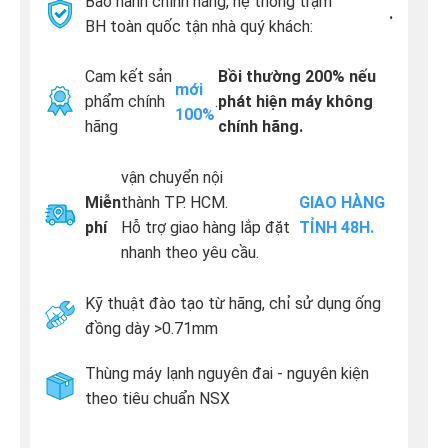
Bảo hành chính hãng, hệ thống trạm
.
BH toàn quốc tận nhà quý khách:
Cam kết sản
Bồi thường 200% nếu
mới
phẩm chính
.
phát hiện máy không
100%
hãng
chính hãng.
vận chuyển nội
Miễn
thành TP. HCM.
GIAO HÀNG
phí
Hỗ trợ giao hàng lắp đặt
TỈNH 48H.
nhanh theo yêu cầu.
Kỹ thuật đào tạo từ hãng, chỉ sử dụng ống
đồng dày >0.71mm
Thùng máy lạnh nguyên đai - nguyên kiện
theo tiêu chuẩn NSX