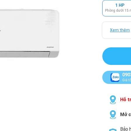
1 HP
Phòng dưới 15
Xem thêm
090
Giá t
Hỗ tr
Mở c
Bảo h