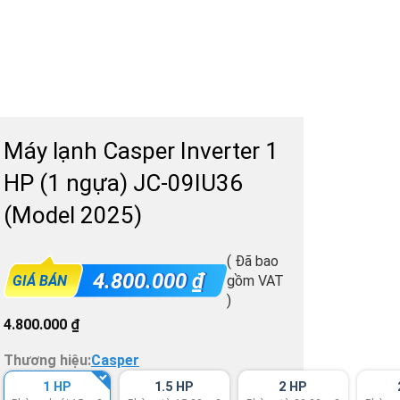
Máy lạnh Casper Inverter 1
HP (1 ngựa) JC-09IU36
(Model 2025)
( Đã bao
4.800.000
₫
GIÁ BÁN
gồm VAT
)
4.800.000
₫
Thương hiệu:
Casper
1 HP
1.5 HP
2 HP