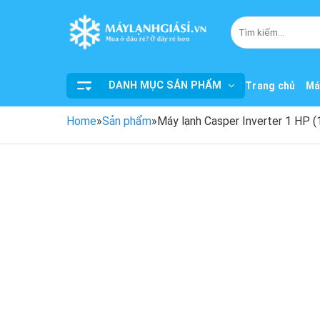
Bỏ
qua
Tìm
kiếm:
nội
dung
DANH MỤC SẢN PHẨM
Trang chủ
Má
Home
»
Sản phẩm
»
Máy lạnh Casper Inverter 1 HP 