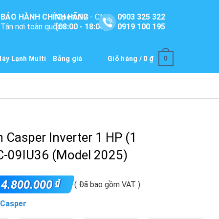
BẢO HÀNH CHÍNH HÃNG
Open: T2 - CN
0903 325 322
Tận nơi toàn quốc
(08:00 - 18:00)
0919 100 195
0
áy Lạnh Multi
Bảng giá
Giỏ hàng /
0
₫
 Casper Inverter 1 HP (1
C-09IU36 (Model 2025)
₫
4.800.000
( Đã bao gồm VAT )
:
Casper