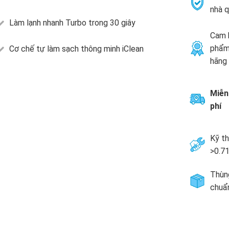
nhà q
Làm lạnh nhanh Turbo trong 30 giây
Cam 
phẩm
Cơ chế tự làm sạch thông minh iClean
hãng
Miễn
phí
Kỹ th
>0.
Thùng
chuẩ