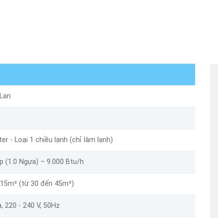
 Lan
ter - Loại 1 chiều lạnh (chỉ làm lạnh)
p (1.0 Ngựa) – 9.000 Btu/h
 15m² (từ 30 đến 45m³)
, 220 - 240 V, 50Hz