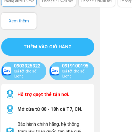
Phòng dưới 15 m2
Phòng từ 15-20 m2
Phòng từ 20-30 m2
Phòng 
Xem thêm
THÊM VÀO GIỎ HÀNG
0903325322
0919100195
Giá tốt cho số
Giá tốt cho số
lượng
lượng
Hỗ trợ quẹt thẻ tận nơi.
Mở cửa từ 08 - 18h cả T7, CN.
Bảo hành chính hãng, hệ thống
trạm BH toàn quốc tận nhà quý
.