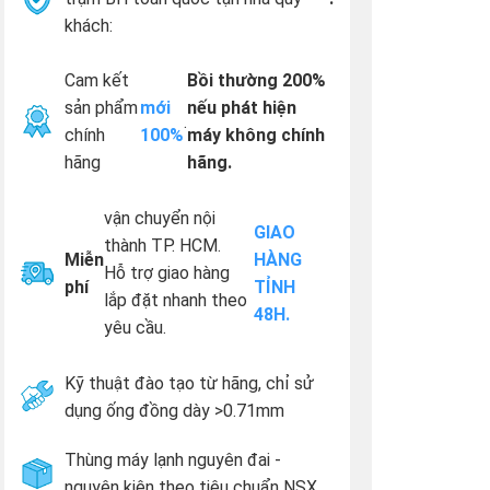
khách:
Cam kết
Bồi thường 200%
sản phẩm
mới
nếu phát hiện
.
chính
100%
máy không chính
hãng
hãng.
vận chuyển nội
GIAO
thành TP. HCM.
Miễn
HÀNG
Hỗ trợ giao hàng
phí
TỈNH
lắp đặt nhanh theo
48H.
yêu cầu.
Kỹ thuật đào tạo từ hãng, chỉ sử
dụng ống đồng dày >0.71mm
Thùng máy lạnh nguyên đai -
nguyên kiện theo tiêu chuẩn NSX