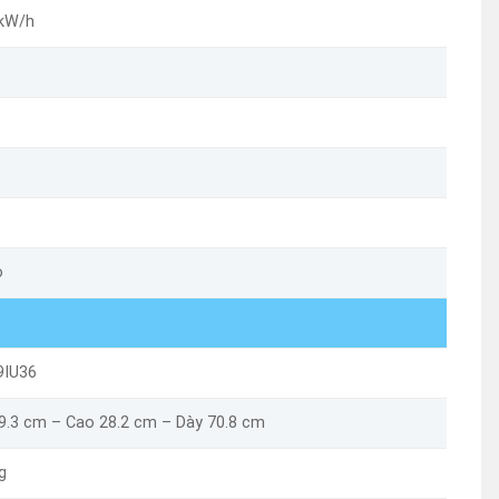
 kW/h
o
9IU36
19.3 cm – Cao 28.2 cm – Dày 70.8 cm
g