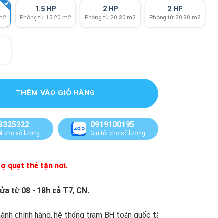
1.5 HP
2 HP
2 HP
 m2
Phòng từ 15-20 m2
Phòng từ 20-30 m2
Phòng từ 20-30 m2
THÊM VÀO GIỎ HÀNG
3325322
0919100195
ốt cho số lượng
Giá tốt cho số lượng
ợ quẹt thẻ tận nơi.
ửa từ 08 - 18h cả T7, CN.
ành chính hãng, hệ thống trạm BH toàn quốc tận