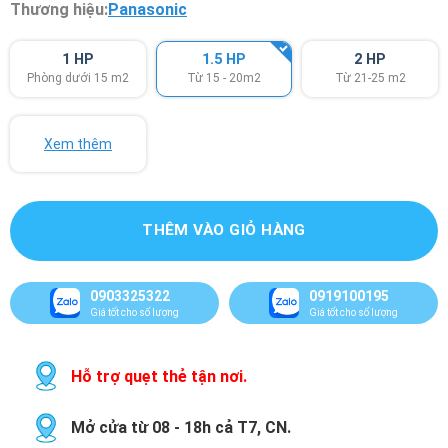
Thương hiệu:
Panasonic
1 HP
1.5 HP
2 HP
Phòng dưới 15 m2
Từ 15 - 20m2
Từ 21-25 m2
Xem thêm
THÊM VÀO GIỎ HÀNG
0903325322
0919100195
Giá tốt cho số lượng
Giá tốt cho số lượng
Hỗ trợ quẹt thẻ tận nơi.
Mở cửa từ 08 - 18h cả T7, CN.