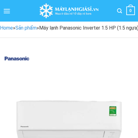
Bỏ
qua
0
nội
dung
Home
»
Sản phẩm
»
Máy lạnh Panasonic Inverter 1.5 HP (1.5 n