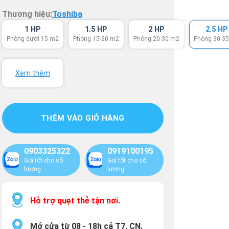
Thương hiệu:
Toshiba
1 HP
1.5 HP
2 HP
2.5 HP
Phòng dưới 15 m2
Phòng 15-20 m2
Phòng 20-30 m2
Phòng 30-3
Xem thêm
THÊM VÀO GIỎ HÀNG
0903325322
0919100195
Giá tốt cho số
Giá tốt cho số
lượng
lượng
Hỗ trợ quẹt thẻ tận nơi.
Mở cửa từ 08 - 18h cả T7, CN.