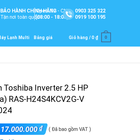
BẢO HÀNH CHÍNH HÃNG
Open: T2 - CN
0903 325 322
Tận nơi toàn quốc
(08:00 - 18:00)
0919 100 195
0
áy Lạnh Multi
Bảng giá
Giỏ hàng /
0
₫
 Toshiba Inverter 2.5 HP
ựa) RAS-H24S4KCV2G-V
024
₫
17.000.000
( Đã bao gồm VAT )