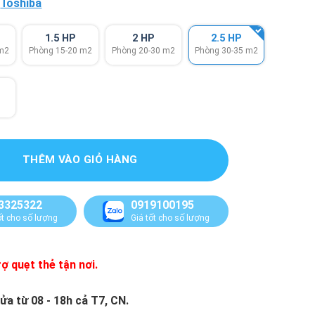
:
Toshiba
1.5 HP
2 HP
2.5 HP
 m2
Phòng 15-20 m2
Phòng 20-30 m2
Phòng 30-35 m2
THÊM VÀO GIỎ HÀNG
3325322
0919100195
ốt cho số lượng
Giá tốt cho số lượng
ợ quẹt thẻ tận nơi.
ửa từ 08 - 18h cả T7, CN.