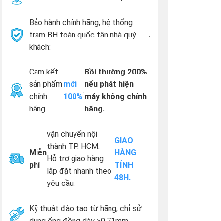
Bảo hành chính hãng, hệ thống
trạm BH toàn quốc tận nhà quý
.
khách:
Cam kết
Bồi thường 200%
sản phẩm
mới
nếu phát hiện
.
chính
100%
máy không chính
hãng
hãng.
vận chuyển nội
GIAO
thành TP. HCM.
Miễn
HÀNG
Hỗ trợ giao hàng
phí
TỈNH
lắp đặt nhanh theo
48H.
yêu cầu.
Kỹ thuật đào tạo từ hãng, chỉ sử
dụng ống đồng dày >0.71mm