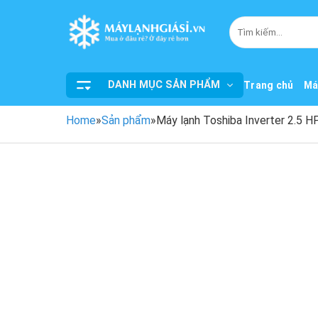
Bỏ
qua
Tìm
kiếm:
nội
dung
DANH MỤC SẢN PHẨM
Trang chủ
Má
Home
»
Sản phẩm
»
Máy lạnh Toshiba Inverter 2.5