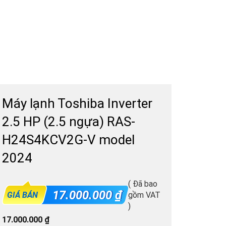
Máy lạnh Toshiba Inverter
2.5 HP (2.5 ngựa) RAS-
H24S4KCV2G-V model
2024
( Đã bao
17.000.000
₫
GIÁ BÁN
gồm VAT
)
17.000.000
₫