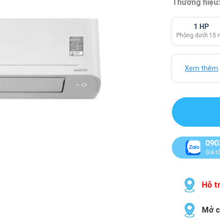
Thương hiệu
1 HP
Phòng dưới 15
Xem thêm
090
Giá t
Hỗ tr
Mở c