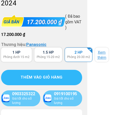
2024
( Đã bao
17.200.000
₫
GIÁ BÁN
gồm VAT
)
17.200.000
₫
Thương hiệu:
Panasonic
1 HP
1.5 HP
2 HP
Xem
Phòng dưới 15 m2
Phòng 15-20 m2
Phòng 20-30 m2
thêm
THÊM VÀO GIỎ HÀNG
0903325322
0919100195
Giá tốt cho số
Giá tốt cho số
lượng
lượng