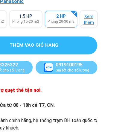
:
Panasonic
1.5 HP
2 HP
Xem
 m2
Phòng 15-20 m2
Phòng 20-30 m2
thêm
THÊM VÀO GIỎ HÀNG
3325322
0919100195
ốt cho số lượng
Giá tốt cho số lượng
ợ quẹt thẻ tận nơi.
ửa từ 08 - 18h cả T7, CN.
ành chính hãng, hệ thống trạm BH toàn quốc tận
.
uý khách: