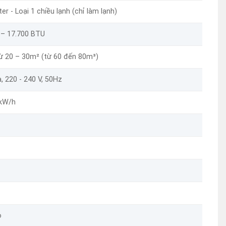
ter - Loại 1 chiều lạnh (chỉ làm lạnh)
 – 17.700 BTU
ừ 20 – 30m² (từ 60 đến 80m³)
, 220 - 240 V, 50Hz
 kW/h
o