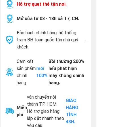
Hỗ trợ quẹt thẻ tận nơi.
Mở cửa từ 08 - 18h cả T7, CN.
Bảo hành chính hãng, hệ thống
trạm BH toàn quốc tận nhà quý
.
khách:
Cam kết
Bồi thường 200%
sản phẩm
mới
nếu phát hiện
.
chính
100%
máy không chính
hãng
hãng.
vận chuyển nội
GIAO
thành TP. HCM.
Miễn
HÀNG
Hỗ trợ giao hàng
phí
TỈNH
lắp đặt nhanh theo
48H.
yêu cầu.