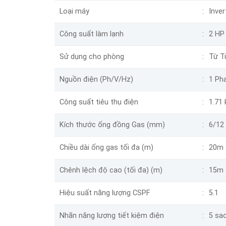
Loại máy
Inver
Công suất làm lạnh
2 HP
Sử dụng cho phòng
Từ T
Nguồn điện (Ph/V/Hz)
1 Pha
Công suất tiêu thụ điện
1.71
Kích thước ống đồng Gas (mm)
6/12
Chiều dài ống gas tối đa (m)
20m
Chênh lệch độ cao (tối đa) (m)
15m
Hiệu suất năng lượng CSPF
5.1
Nhãn năng lượng tiết kiệm điện
5 sa