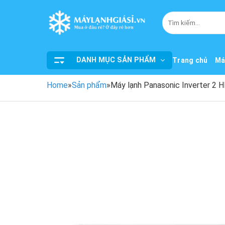
Bỏ
qua
Tìm
kiếm:
nội
dung
DANH MỤC SẢN PHẨM
Trang chủ
Má
Home
»
Sản phẩm
»
Máy lạnh Panasonic Inverter 2