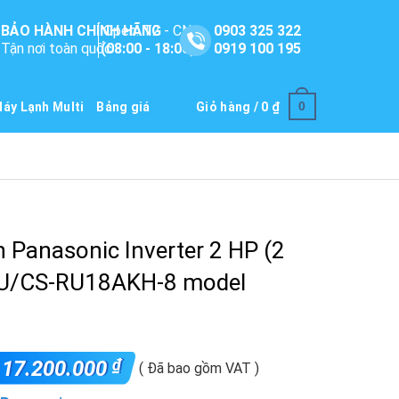
BẢO HÀNH CHÍNH HÃNG
Open: T2 - CN
0903 325 322
Tận nơi toàn quốc
(08:00 - 18:00)
0919 100 195
0
áy Lạnh Multi
Bảng giá
Giỏ hàng /
0
₫
 Panasonic Inverter 2 HP (2
U/CS-RU18AKH-8 model
₫
17.200.000
( Đã bao gồm VAT )