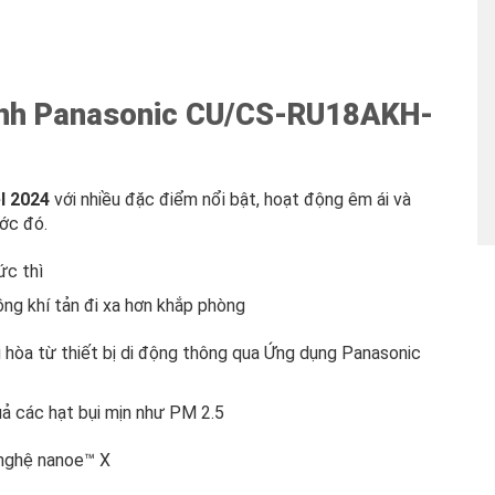
ạnh Panasonic CU/CS-RU18AKH-
l 2024
với nhiều đặc điểm nổi bật, hoạt động êm ái và
ước đó.
c thì
g khí tản đi xa hơn khắp phòng
u hòa từ thiết bị di động thông qua Ứng dụng Panasonic
uả các hạt bụi mịn như PM 2.5
 nghệ nanoe™ X