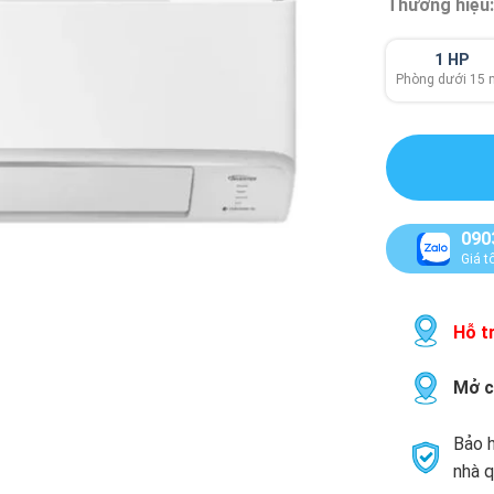
Thương hiệu
1 HP
Phòng dưới 15
090
Giá t
Hỗ tr
Mở c
Bảo h
nhà q