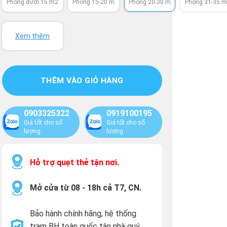
Phòng dưới 15 m2
Phòng 15-20 m
Phòng 20-30 m
Phòng 31-35 
Xem thêm
THÊM VÀO GIỎ HÀNG
0903325322
0919100195
Giá tốt cho số
Giá tốt cho số
lượng
lượng
Hỗ trợ quẹt thẻ tận nơi.
Mở cửa từ 08 - 18h cả T7, CN.
Bảo hành chính hãng, hệ thống
trạm BH toàn quốc tận nhà quý
.