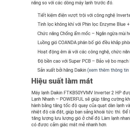
năng so với các dòng máy lạnh trước đó.
Tiết kiệm điện vượt trội với công nghệ Inver
Tinh lọc không khí với Phin lọc Enzyme Blue 
Chức năng Chống ẩm mốc – Ngăn ngừa mùi hô
Luồng gió COANDA phân bố gió đều khắp phò
Hoạt động êm ái với các công nghệ, chức năng
Độ bền cao với Super PCB – Bảo vệ bo mạch k
Sản xuất bởi hãng Daikin
(xem thêm thông tin
Hiệu suất làm mát
Máy lạnh Daikin FTKB50YVMV Inverter 2 HP được
Lạnh Nhanh – POWERFUL sẽ giúp tăng cường khả 
hành bằng tăng tốc độ quay của quạt dàn lạnh và
nhiệt độ cài đặt, giúp bạn sảng khoái tức thì.
tăng lượng lưu lượng gió ở chế độ Làm lạnh nhanh
có được cảm giác mát mẻ nhanh hơn.