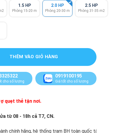
1.5 HP
2.0 HP
2.5 HP
 m2
Phòng 15-20 m
Phòng 20-30 m
Phòng 31-35 m2
THÊM VÀO GIỎ HÀNG
3325322
0919100195
ốt cho số lượng
Giá tốt cho số lượng
ợ quẹt thẻ tận nơi.
ửa từ 08 - 18h cả T7, CN.
ành chính hãng, hệ thống trạm BH toàn quốc tận