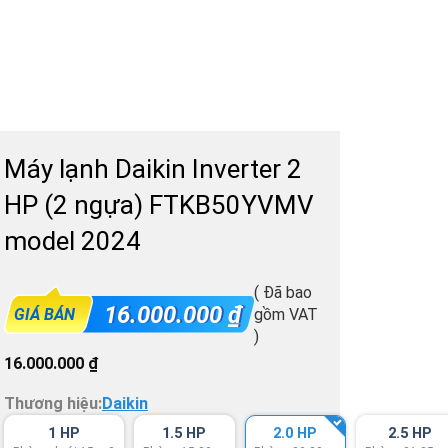
Máy lạnh Daikin Inverter 2
HP (2 ngựa) FTKB50YVMV
model 2024
( Đã bao
16.000.000
₫
GIÁ BÁN
gồm VAT
)
16.000.000
₫
Thương hiệu:
Daikin
1 HP
1.5 HP
2.0 HP
2.5 HP