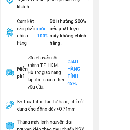
khách:
Cam kết
Bồi thường 200%
sản phẩm
mới
nếu phát hiện
.
chính
100%
máy không chính
hãng
hãng.
vận chuyển nội
GIAO
thành TP. HCM.
Miễn
HÀNG
Hỗ trợ giao hàng
phí
TỈNH
lắp đặt nhanh theo
48H.
yêu cầu.
Kỹ thuật đào tạo từ hãng, chỉ sử
dụng ống đồng dày >0.71mm
Thùng máy lạnh nguyên đai -
nguyên kiện theo tiêu chuẩn NSX