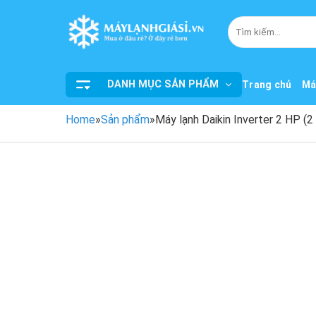
Bỏ
qua
Tìm
kiếm:
nội
dung
DANH MỤC SẢN PHẨM
Trang chủ
Má
Home
»
Sản phẩm
»
Máy lạnh Daikin Inverter 2 HP