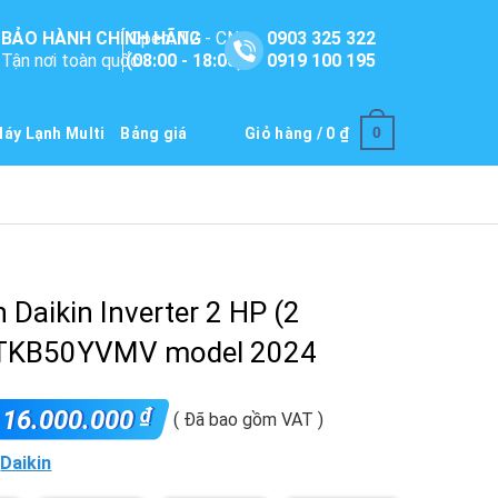
BẢO HÀNH CHÍNH HÃNG
Open: T2 - CN
0903 325 322
Tận nơi toàn quốc
(08:00 - 18:00)
0919 100 195
0
áy Lạnh Multi
Bảng giá
Giỏ hàng /
0
₫
 Daikin Inverter 2 HP (2
FTKB50YVMV model 2024
₫
16.000.000
( Đã bao gồm VAT )
:
Daikin