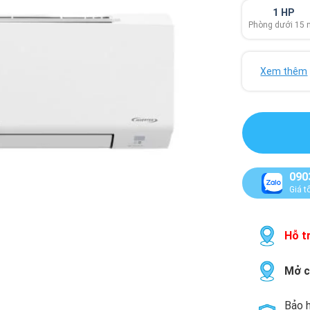
1 HP
Phòng dưới 15
Xem thêm
090
Giá t
Hỗ tr
Mở c
Bảo h