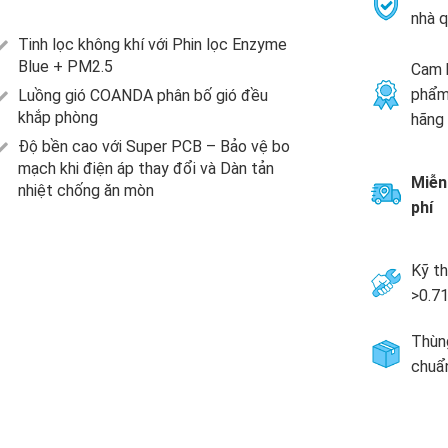
nhà q
Tinh lọc không khí với Phin lọc Enzyme
Blue + PM2.5
Cam 
phẩm
Luồng gió COANDA phân bố gió đều
khắp phòng
hãng
Độ bền cao với Super PCB – Bảo vệ bo
mạch khi điện áp thay đổi và Dàn tản
Miễn
nhiệt chống ăn mòn
phí
Kỹ th
>0.
Thùng
chuẩ