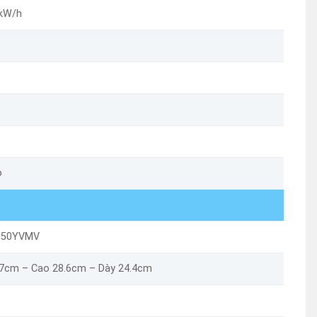
 kW/h
o
B50YVMV
77cm – Cao 28.6cm – Dày 24.4cm