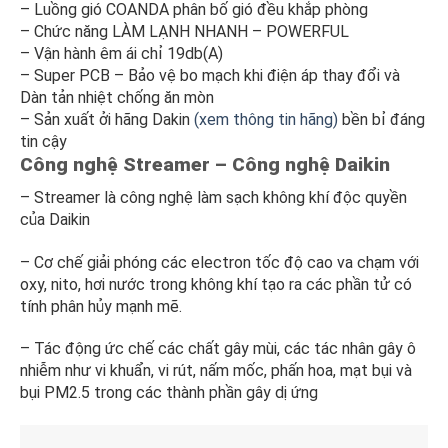
– Luồng gió COANDA phân bố gió đều khắp phòng
– Chức năng LÀM LẠNH NHANH – POWERFUL
– Vận hành êm ái chỉ 19db(A)
– Super PCB – Bảo vệ bo mạch khi điện áp thay đổi và
Dàn tản nhiệt chống ăn mòn
– Sản xuất ởi hãng Dakin
(xem thông tin hãng)
bền bỉ đáng
tin cậy
Công nghệ Streamer – Công nghệ Daikin
– Streamer là công nghệ làm sạch không khí độc quyền
của Daikin
– Cơ chế giải phóng các electron tốc độ cao va chạm với
oxy, nito, hơi nước trong không khí tạo ra các phần tử có
tính phân hủy mạnh mẽ.
– Tác động ức chế các chất gây mùi, các tác nhân gây ô
nhiễm như vi khuẩn, vi rút, nấm mốc, phấn hoa, mạt bụi và
bụi PM2.5 trong các thành phần gây dị ứng