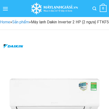
Bỏ
qua
0
nội
dung
Home
»
Sản phẩm
»
Máy lạnh Daikin Inverter 2 HP (2 ngựa) FTK