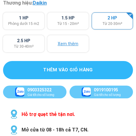
Thương hiệu:
Daikin
1 HP
1.5 HP
2 HP
Phòng dưới 15 m2
Từ 15 - 20m²
Từ 20-30m²
2.5 HP
Xem thêm
Từ 30-40m²
THÊM VÀO GIỎ HÀNG
0903325322
0919100195
Giá tốt cho số lượng
Giá tốt cho số lượng
Hỗ trợ quẹt thẻ tận nơi.
Mở cửa từ 08 - 18h cả T7, CN.