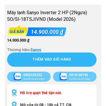
Máy lạnh Sanyo Inverter 2 HP (2Ngựa)
SO/SI-18TSJIVND (Model 2026)
14.900.000
₫
GIÁ BÁN
14.900.000
₫
Thương hiệu:
Sanyo
THÊM VÀO GIỎ HÀNG
0903325322
0919100195
Giá tốt cho số lượng
Giá tốt cho số lượng
Hỗ trợ quẹt thẻ tận nơi.
Mở cửa từ 08 - 18h cả T7, CN.