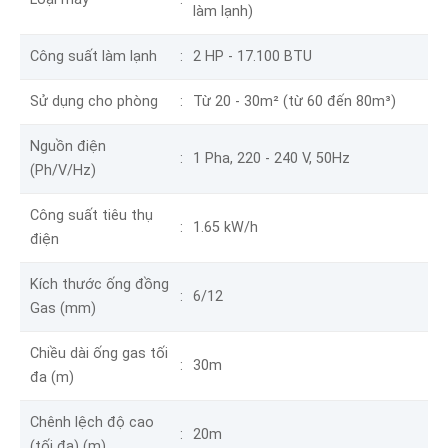
làm lạnh)
Công suất làm lạnh
2 HP - 17.100 BTU
Sử dụng cho phòng
Từ 20 - 30m² (từ 60 đến 80m³)
Nguồn điện
1 Pha, 220 - 240 V, 50Hz
(Ph/V/Hz)
Công suất tiêu thụ
1.65 kW/h
điện
Kích thước ống đồng
6/12
Gas (mm)
Chiều dài ống gas tối
30m
đa (m)
Chênh lệch độ cao
20m
(tối đa) (m)