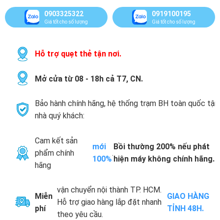
0903325322
0919100195
Giá tốt cho số lượng
Giá tốt cho số lượng
Hỗ trợ quẹt thẻ tận nơi.
Mở cửa từ 08 - 18h cả T7, CN.
Bảo hành chính hãng, hệ thống trạm BH toàn quốc tận
nhà quý khách:
Cam kết sản
mới
Bồi thường 200% nếu phát
phẩm chính
.
100%
hiện máy không chính hãng.
hãng
vận chuyển nội thành TP. HCM.
Miễn
GIAO HÀNG
Hỗ trợ giao hàng lắp đặt nhanh
phí
TỈNH 48H.
theo yêu cầu.