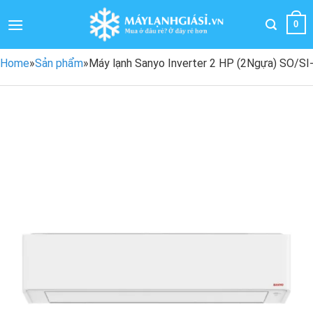
Bỏ
qua
0
nội
dung
Home
»
Sản phẩm
»
Máy lạnh Sanyo Inverter 2 HP (2Ngựa) SO/S