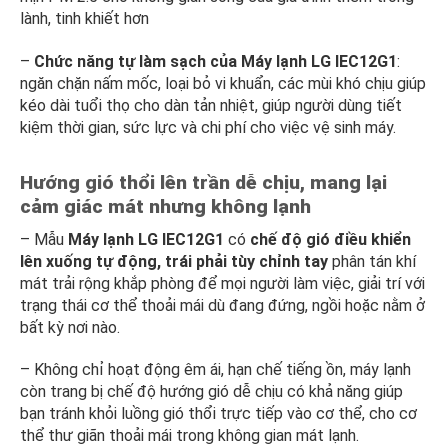
lành, tinh khiết hơn
–
Chức năng tự làm sạch của Máy lạnh LG IEC12G1
:
ngăn chặn nấm mốc, loại bỏ vi khuẩn, các mùi khó chịu giúp
kéo dài tuổi thọ cho dàn tản nhiệt, giúp người dùng tiết
kiệm thời gian, sức lực và chi phí cho việc vệ sinh máy.
Hướng gió thổi lên trần dễ chịu, mang lại
cảm giác mát nhưng không lạnh
– Mẫu
Máy lạnh LG IEC12G1
có
chế độ gió điều khiển
lên xuống tự động, trái phải tùy chỉnh tay
phân tán khí
mát trải rộng khắp phòng để mọi người làm việc, giải trí với
trạng thái cơ thể thoải mái dù đang đứng, ngồi hoặc nằm ở
bất kỳ nơi nào.
– Không chỉ hoạt động êm ái, hạn chế tiếng ồn, máy lạnh
còn trang bị chế độ hướng gió dễ chịu có khả năng giúp
bạn tránh khỏi luồng gió thổi trực tiếp vào cơ thể, cho cơ
thể thư giãn thoải mái trong không gian mát lạnh.