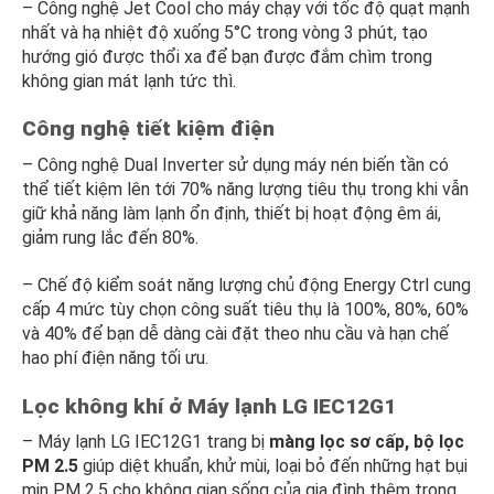
– Công nghệ Jet Cool cho máy chạy với tốc độ quạt mạnh
nhất và hạ nhiệt độ xuống 5°C trong vòng 3 phút, tạo
hướng gió được thổi xa để bạn được đắm chìm trong
không gian mát lạnh tức thì.
Công nghệ tiết kiệm điện
– Công nghệ Dual Inverter sử dụng máy nén biến tần có
thể tiết kiệm lên tới 70% năng lượng tiêu thụ trong khi vẫn
giữ khả năng làm lạnh ổn định, thiết bị hoạt động êm ái,
giảm rung lắc đến 80%.
– Chế độ kiểm soát năng lượng chủ động Energy Ctrl cung
cấp 4 mức tùy chọn công suất tiêu thụ là 100%, 80%, 60%
và 40% để bạn dễ dàng cài đặt theo nhu cầu và hạn chế
hao phí điện năng tối ưu.
Lọc không khí ở Máy lạnh LG IEC12G1
– Máy lạnh LG IEC12G1 trang bị
màng lọc sơ cấp, bộ lọc
PM 2.5
giúp diệt khuẩn, khử mùi, loại bỏ đến những hạt bụi
mịn PM 2.5 cho không gian sống của gia đình thêm trong