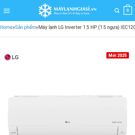
Bỏ
qua
0
nội
dung
Home
»
Sản phẩm
»
Máy lạnh LG Inverter 1.5 HP (1.5 ngựa) IEC1
Mới 2025