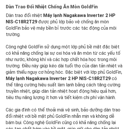
Dàn Trao Đổi Nhiệt Chống Ăn Mòn GoldFin
Dàn trao đổi nhiệt
Máy lạnh Nagakawa Inverter 2 HP
NIS-C18R2T29
được phủ lớp bảo vệ chống ăn mòn
GoldFin bảo vệ máy bền bỉ trước các tác động của môi
trường.
Công nghệ GoldFin sử dụng một lớp phủ bề mặt đặc biệt
có khả năng chống lại sự oxi hóa và ăn mòn từ các yếu tố
như nước, không khí và các hợp chất hóa học trong môi
trường. Điều này giúp kéo dài tuổi thọ của dàn tản nhiệt và
giảm thiểu nguy cơ hỏng hóc. Đặc biệt với lớp phủ GoldFin,
Máy lạnh Nagakawa Inverter 2 HP NIS-C18R2T29
có
thể tăng cường hiệu suất làm lạnh bằng cách tăng cường
truyền nhiệt, giúp dàn tản nhiệt hoạt động hiệu quả hơn,
tiêu thụ năng lượng ít hơn và tiết kiệm chi phí vận hành.
Các gia đình có thể thoải mái vệ sinh, bảo dưỡng dàn trao
đổi nhiệt với bề mặt phủ GoldFin nhẵn mịn và không dễ
bám bụi. Công nghệ GoldFin cũng có khả năng chống lại
các tạp chất bám vào bề mặt, giúp giữ cho dàn tản nhiệt