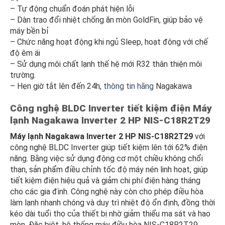
– Tự động chuẩn đoán phát hiện lỗi
– Dàn trao đổi nhiệt chống ăn mòn GoldFin, giúp bảo vệ
máy bền bỉ
– Chức năng hoạt động khi ngủ Sleep, hoạt động với chế
độ êm ái
– Sử dụng môi chất lạnh thế hệ mới R32 thân thiện môi
trường.
– Hẹn giờ tắt lên đến 24h,
thông tin hãng
Nagakawa
Công nghệ BLDC Inverter tiết kiệm điện
Máy
lạnh Nagakawa Inverter 2 HP NIS-C18R2T29
Máy lạnh Nagakawa Inverter 2 HP NIS-C18R2T29
với
công nghệ BLDC Inverter giúp tiết kiệm lên tới 62% điện
năng. Bằng việc sử dụng động cơ một chiều không chổi
than, sản phẩm điều chỉnh tốc độ máy nén linh hoạt, giúp
tiết kiệm điện hiệu quả và giảm chi phí điện hàng tháng
cho các gia đình. Công nghệ này còn cho phép điều hòa
làm lạnh nhanh chóng và duy trì nhiệt độ ổn định, đồng thời
kéo dài tuổi thọ của thiết bị nhờ giảm thiểu ma sát và hao
mòn. Đặc biệt, hệ thống máy điều hòa NIS-C18R2T29