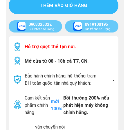
THÊM VÀO GIỎ HÀNG
0903325322
0919100195
Giá tốt cho số lượng
Giá tốt cho số lượng
Hỗ trợ quẹt thẻ tận nơi.
Mở cửa từ 08 - 18h cả T7, CN.
Bảo hành chính hãng, hệ thống trạm
.
BH toàn quốc tận nhà quý khách:
Cam kết sản
Bồi thường 200% nếu
mới
phẩm chính
.
phát hiện máy không
100%
hãng
chính hãng.
vận chuyển nội