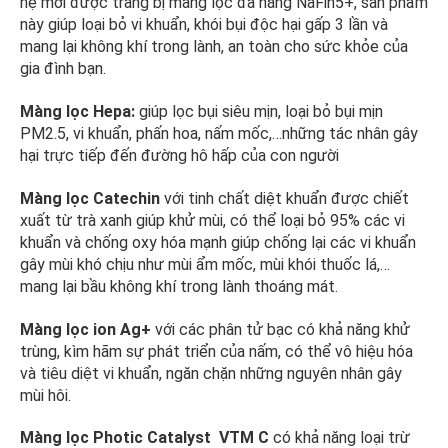
hệ mới được trang bị màng lọc đa năng NaFin5+, sản phẩm
này giúp loại bỏ vi khuẩn, khói bụi độc hại gấp 3 lần và
mang lại không khí trong lành, an toàn cho sức khỏe của
gia đình bạn.
Màng lọc Hepa:
giúp lọc bụi siêu mịn, loại bỏ bụi mịn
PM2.5, vi khuẩn, phấn hoa, nấm mốc,…những tác nhân gây
hại trực tiếp đến đường hô hấp của con người
Màng lọc Catechin
với tinh chất diệt khuẩn được chiết
xuất từ trà xanh giúp khử mùi, có thể loại bỏ 95% các vi
khuẩn và chống oxy hóa mạnh giúp chống lại các vi khuẩn
gây mùi khó chịu như mùi ẩm mốc, mùi khói thuốc lá,…
mang lại bầu không khí trong lành thoáng mát.
Màng lọc ion Ag+
với các phân tử bạc có khả năng khử
trùng, kìm hãm sự phát triển của nấm, có thể vô hiệu hóa
và tiêu diệt vi khuẩn, ngăn chặn những nguyên nhân gây
mùi hôi.
Màng lọc Photic Catalyst VTM C
có khả năng loại trừ