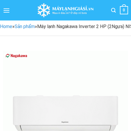
Bỏ
qua
0
nội
dung
Home
»
Sản phẩm
»
Máy lạnh Nagakawa Inverter 2 HP (2Ngựa) 