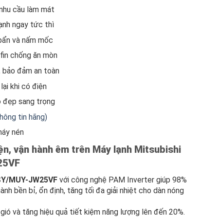
nhu cầu làm mát
ạnh ngay tức thì
 bẩn và nấm mốc
efin chống ăn mòn
, bảo đảm an toàn
lại khi có điện
ạo đẹp sang trọng
hông tin hãng)
máy nén
ện, vận hành êm trên
Máy lạnh Mitsubishi
25VF
P MSY/MUY-JW25VF
với công nghệ PAM Inverter giúp 98%
nh bền bỉ, ổn định, tăng tối đa giải nhiệt cho dàn nóng
ió và tăng hiệu quả tiết kiệm năng lượng lên đến 20%.