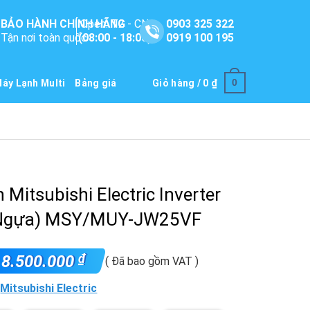
BẢO HÀNH CHÍNH HÃNG
Open: T2 - CN
0903 325 322
Tận nơi toàn quốc
(08:00 - 18:00)
0919 100 195
0
áy Lạnh Multi
Bảng giá
Giỏ hàng /
0
₫
 Mitsubishi Electric Inverter
1Ngựa) MSY/MUY-JW25VF
₫
8.500.000
( Đã bao gồm VAT )
:
Mitsubishi Electric