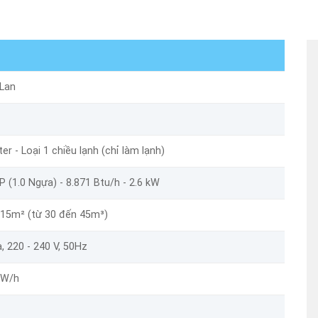
 Lan
ter - Loại 1 chiều lạnh (chỉ làm lạnh)
P (1.0 Ngựa) - 8.871 Btu/h - 2.6 kW
 15m² (từ 30 đến 45m³)
, 220 - 240 V, 50Hz
kW/h