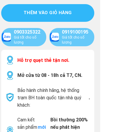
THÊM VÀO GIỎ HÀNG
0903325322
0919100195
Giá tốt cho số
Giá tốt cho số
lượng
lượng
Hỗ trợ quẹt thẻ tận nơi.
Mở cửa từ 08 - 18h cả T7, CN.
Bảo hành chính hãng, hệ thống
trạm BH toàn quốc tận nhà quý
.
khách:
Cam kết
Bồi thường 200%
sản phẩm
mới
nếu phát hiện
.