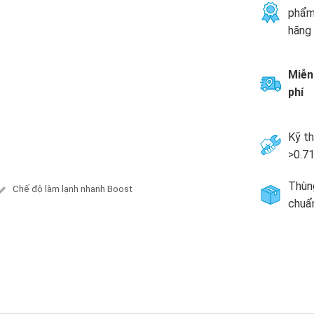
phẩm
hãng
Miễn
phí
Kỹ th
>0.
Thùng
Chế độ làm lạnh nhanh Boost
chuẩ