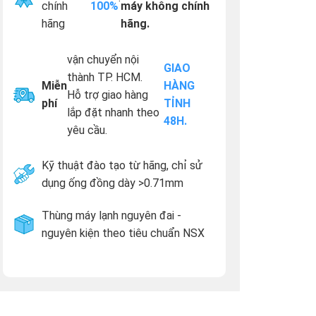
chính
100%
máy không chính
hãng
hãng.
vận chuyển nội
GIAO
thành TP. HCM.
Miễn
HÀNG
Hỗ trợ giao hàng
phí
TỈNH
lắp đặt nhanh theo
48H.
yêu cầu.
Kỹ thuật đào tạo từ hãng, chỉ sử
dụng ống đồng dày >0.71mm
Thùng máy lạnh nguyên đai -
nguyên kiện theo tiêu chuẩn NSX