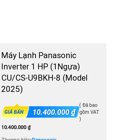
Máy Lạnh Panasonic
Inverter 1 HP (1Ngựa)
CU/CS-U9BKH-8 (Model
2025)
( Đã bao
10.400.000
₫
GIÁ BÁN
gồm VAT
)
10.400.000
₫
Thương hiệu:
Panasonic