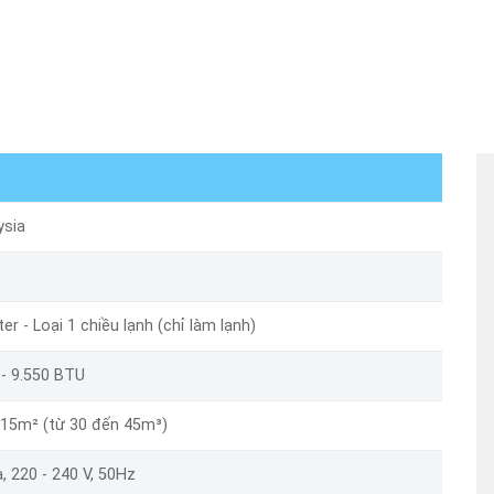
ysia
ter - Loại 1 chiều lạnh (chỉ làm lạnh)
 - 9.550 BTU
 15m² (từ 30 đến 45m³)
, 220 - 240 V, 50Hz