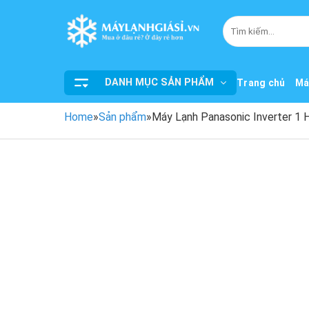
Bỏ
qua
Tìm
kiếm:
nội
dung
DANH MỤC SẢN PHẨM
Trang chủ
Má
Home
»
Sản phẩm
»
Máy Lạnh Panasonic Inverter 1