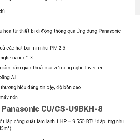
hì
ều hòa từ thiết bị di động thông qua Ứng dụng Panasonic
quả các hạt bụi mịn như PM 2.5
 nghệ nanoe™ X
giảm cảm giác thoải mái với công nghệ Inverter
bằng A.I
thương hiệu đáng tin cậy, độ bền cao
 máy nén
nh Panasonic CU/CS-U9BKH-8
ết lập công suất làm lạnh 1 HP – 9.550 BTU đáp ứng nhu
45m³).