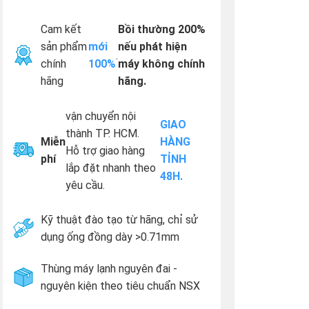
Cam kết
Bồi thường 200%
sản phẩm
mới
nếu phát hiện
.
chính
100%
máy không chính
hãng
hãng.
vận chuyển nội
GIAO
thành TP. HCM.
Miễn
HÀNG
Hỗ trợ giao hàng
phí
TỈNH
lắp đặt nhanh theo
48H.
yêu cầu.
Kỹ thuật đào tạo từ hãng, chỉ sử
dụng ống đồng dày >0.71mm
Thùng máy lạnh nguyên đai -
nguyên kiện theo tiêu chuẩn NSX