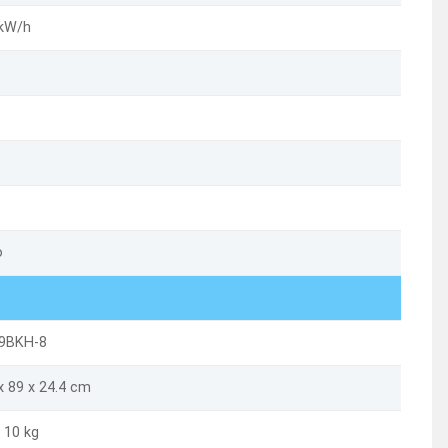
 kW/h
o
9BKH-8
x 89 x 24.4 cm
 10 kg