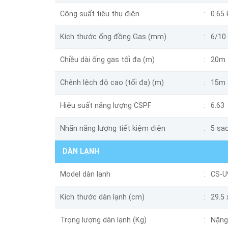
Công suất tiêu thụ điện
0.65
Kích thước ống đồng Gas (mm)
6/10
Chiều dài ống gas tối đa (m)
20m
Chênh lệch độ cao (tối đa) (m)
15m
Hiệu suất năng lượng CSPF
6.63
Nhãn năng lượng tiết kiệm điện
5 sa
DÀN LẠNH
Model dàn lạnh
CS-U
Kích thước dàn lạnh (cm)
29.5 
Trọng lượng dàn lạnh (Kg)
Nặng