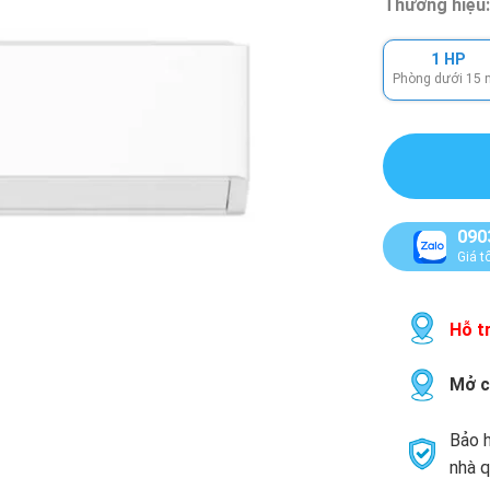
Thương hiệu
1 HP
Phòng dưới 15
090
Giá t
Hỗ tr
Mở c
Bảo h
nhà q