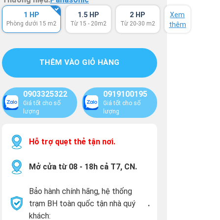
1 HP
1.5 HP
2 HP
Xem
Phòng dưới 15 m2
Từ 15 - 20m2
Từ 20-30 m2
thêm
THÊM VÀO GIỎ HÀNG
0903325322
0919100195
Giá tốt cho số
Giá tốt cho số
lượng
lượng
Hỗ trợ quẹt thẻ tận nơi.
Mở cửa từ 08 - 18h cả T7, CN.
Bảo hành chính hãng, hệ thống
trạm BH toàn quốc tận nhà quý
.
khách: