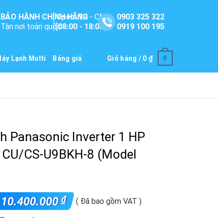
BẢO HÀNH CHÍNH HÃNG
Open: T2 - CN
0903 325 322
Tận nơi toàn quốc
(08:00 - 18:00)
0919 100 195
0
áy Lạnh Multi
Bảng giá
Giỏ hàng /
0
₫
h Panasonic Inverter 1 HP
 CU/CS-U9BKH-8 (Model
₫
10.400.000
( Đã bao gồm VAT )