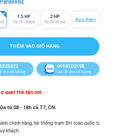
:
Panasonic
1.5 HP
2 HP
Xem thêm
 m2
Từ 15 - 20m2
Từ 20-30 m2
THÊM VÀO GIỎ HÀNG
3325322
0919100195
ốt cho số lượng
Giá tốt cho số lượng
ợ quẹt thẻ tận nơi.
ửa từ 08 - 18h cả T7, CN.
ành chính hãng, hệ thống trạm BH toàn quốc tận
.
uý khách: